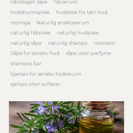
håndlaget såpe
hårserum
hodebunnspleie
hudpleie for tørr hud
moringa
Naturlig ansiktsserum
naturlig hårpleie
naturlig hudpleie
naturlig såpe
naturlig shampo
rosmarin
Såpe for sensitiv hud
såpe uten parfyme
shampoo bar
Sjampo for sensitiv hodebunn
sjampo uten sulfater