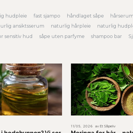
ig hudpleie
fast sjampo
håndlaget såpe
hårseru
urlig ansiktsserum
naturlig hårpleie
naturlig hudpl
r sensitiv hud
såpe uten parfyme
shampoo bar
S
11/05, 2026
av Et Såpeliv