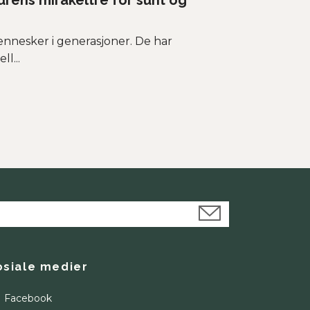
urens mirakeltre for sunt og
nnesker i generasjoner. De har
ll...
osiale medier
Facebook