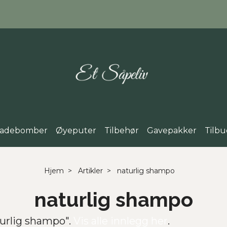
adebomber
Øyeputer
Tilbehør
Gavepakker
Tilbu
Hjem
Artikler
naturlig shampo
naturlig shampo
urlig shampo".
Vis alle innlegg her
.