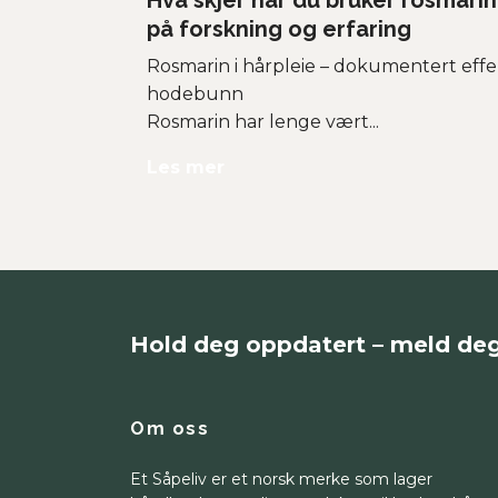
Hva skjer når du bruker rosmarin
på forskning og erfaring
Rosmarin i hårpleie – dokumentert effe
hodebunn
Rosmarin har lenge vært...
Les mer
Hold deg oppdatert – meld de
Om oss
Et Såpeliv er et norsk merke som lager