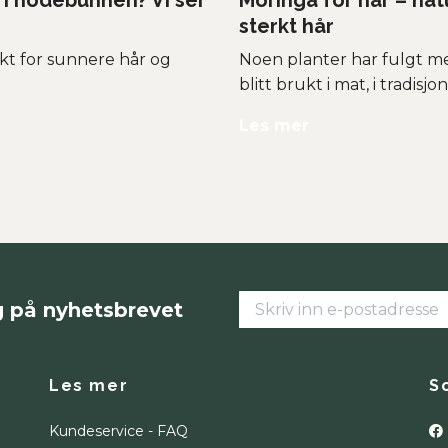
 i hodebunnen? Vi ser
Moringa for hår – nat
sterkt hår
kt for sunnere hår og
Noen planter har fulgt me
blitt brukt i mat, i tradisjone
Les mer
g på nyhetsbrevet
Les mer
S
Kundeservice - FAQ