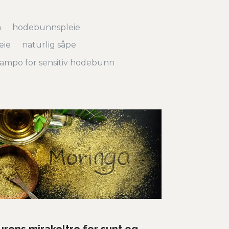
m
hodebunnspleie
eie
naturlig såpe
jampo for sensitiv hodebunn