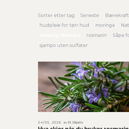
Sorter etter tag:
Seneste
Bærekraft
hudpleie for tørr hud
moringa
Nat
naturlig shampo
rosmarin
Såpe fo
sjampo uten sulfater
24/05, 2026
av Et Såpeliv