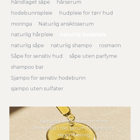
håndlaget såpe
hårserum
hodebunnspleie
hudpleie for tørr hud
moringa
Naturlig ansiktsserum
naturlig hårpleie
naturlig hudpleie
naturlig såpe
naturlig shampo
rosmarin
Såpe for sensitiv hud
såpe uten parfyme
shampoo bar
Sjampo for sensitiv hodebunn
sjampo uten sulfater