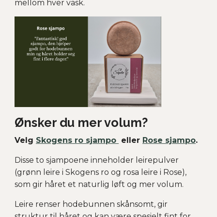
mellom hver vask.
Ønsker du mer volum?
Velg
Skogens ro sjampo
eller
Rose sjampo
.
Disse to sjampoene inneholder leirepulver
(grønn leire i Skogens ro og rosa leire i Rose),
som gir håret et naturlig løft og mer volum.
Leire renser hodebunnen skånsomt, gir
struktur til håret og kan være spesielt fint for