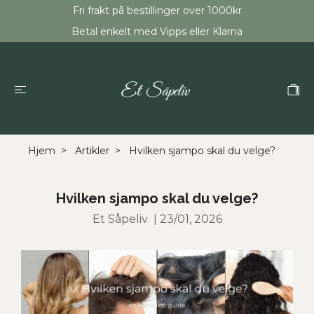
Fri frakt på bestillinger over 1000kr
Betal enkelt med Vipps eller Klarna
Hjem
Artikler
Hvilken sjampo skal du velge?
Hvilken sjampo skal du velge?
Et Såpeliv
|
23/01, 2026