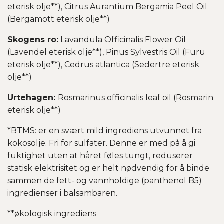
eterisk olje**), Citrus Aurantium Bergamia Peel Oil
(Bergamott eterisk olje**)
Skogens ro:
Lavandula Officinalis Flower Oil
(Lavendel eterisk olje**), Pinus Sylvestris Oil (Furu
eterisk olje**), Cedrus atlantica (Sedertre eterisk
olje**)
Urtehagen:
Rosmarinus officinalis leaf oil (Rosmarin
eterisk olje**)
*BTMS: er en svært mild ingrediens utvunnet fra
kokosolje. Fri for sulfater. Denne er med på å gi
fuktighet uten at håret føles tungt, reduserer
statisk elektrisitet og er helt nødvendig for å binde
sammen de fett- og vannholdige (panthenol B5)
ingredienser i balsambaren.
**økologisk ingrediens