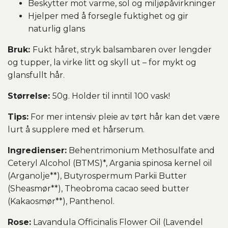
Beskytter mot varme, sol og miljøpåvirkninger
Hjelper med å forsegle fuktighet og gir
naturlig glans
Bruk:
Fukt håret, stryk balsambaren over lengder
og tupper, la virke litt og skyll ut – for mykt og
glansfullt hår.
Størrelse:
50g. Holder til inntil 100 vask!
Tips:
For mer intensiv pleie av tørt hår kan det være
lurt å supplere med et hårserum.
Ingredienser:
Behentrimonium Methosulfate and
Ceteryl Alcohol (BTMS)*, Argania spinosa kernel oil
(Arganolje**), Butyrospermum Parkii Butter
(Sheasmør**), Theobroma cacao seed butter
(Kakaosmør**), Panthenol.
Rose:
Lavandula Officinalis Flower Oil (Lavendel