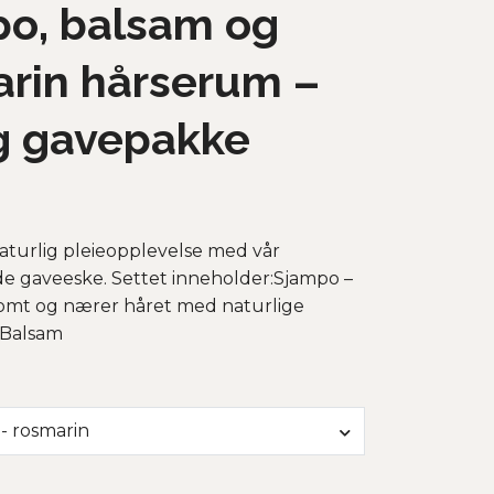
po, balsam og
rin hårserum –
g gavepakke
naturlig pleieopplevelse med vår
e gaveeske. Settet inneholder:Sjampo –
omt og nærer håret med naturlige
.Balsam
- rosmarin