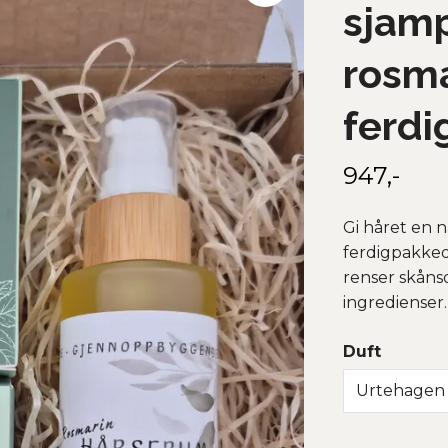
sjam
rosma
ferdi
947,-
Gi håret en 
ferdigpakked
renser skåns
ingredienser
Duft
Urtehagen 