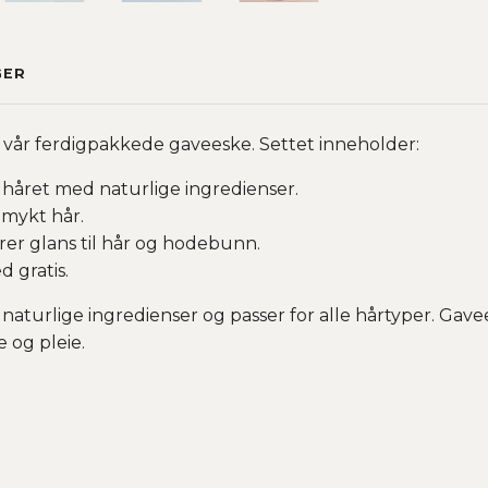
GER
 vår ferdigpakkede gaveeske. Settet inneholder:
håret med naturlige ingredienser.
emykt hår.
rer glans til hår og hodebunn.
 gratis.
turlige ingredienser og passer for alle hårtyper. Gavees
 og pleie.