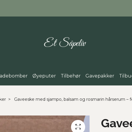
adebomber
Øyeputer
Tilbehør
Gavepakker
Tilbu
ker
Gaveeske med sjampo, balsam og rosmarin hårserum – f
Gave