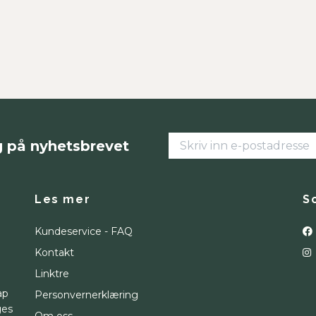
g på nyhetsbrevet
Les mer
S
Kundeservice - FAQ
Kontakt
Linktre
ap
Personvernerklæring
ges