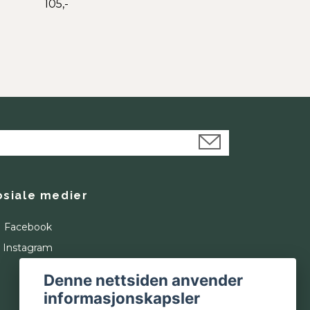
105,-
osiale medier
Facebook
Instagram
Denne nettsiden anvender
informasjonskapsler