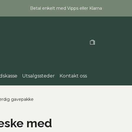
Betal enkelt med Vipps eller Klarna
dskasse
Utsalgssteder
Kontakt oss
erdig gavepakke
eske med