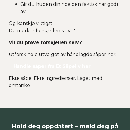
Gir du huden din noe den faktisk har godt
av
Og kanskje viktigst:
Du merker forskjellen selv🤍
Vil du prøve forskjellen selv?
Utforsk hele utvalget av håndlagde såper her:
🛒
Handle såper fra Et Såpeliv her
Ekte såpe. Ekte ingredienser. Laget med
omtanke.
Hold deg oppdatert – meld deg på