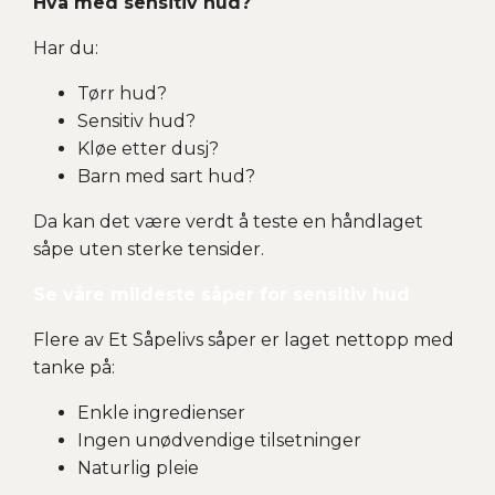
Hva med sensitiv hud?
Har du:
Tørr hud?
Sensitiv hud?
Kløe etter dusj?
Barn med sart hud?
Da kan det være verdt å teste en håndlaget
såpe uten sterke tensider.
Se våre mildeste såper for sensitiv hud
Flere av Et Såpelivs såper er laget nettopp med
tanke på:
Enkle ingredienser
Ingen unødvendige tilsetninger
Naturlig pleie