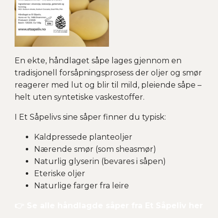
En ekte, håndlaget såpe lages gjennom en
tradisjonell forsåpningsprosess der oljer og smør
reagerer med lut og blir til mild, pleiende såpe –
helt uten syntetiske vaskestoffer.
I Et Såpelivs sine såper finner du typisk:
Kaldpressede planteoljer
Nærende smør (som sheasmør)
Naturlig glyserin (bevares i såpen)
Eteriske oljer
Naturlige farger fra leire
👉 Se alle håndlagde såper fra Et Såpeliv her