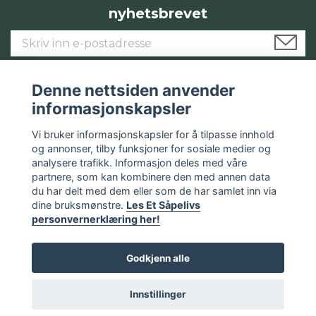
nyhetsbrevet
Denne nettsiden anvender
informasjonskapsler
Om oss
Vi bruker informasjonskapsler for å tilpasse innhold
og annonser, tilby funksjoner for sosiale medier og
Les mer
analysere trafikk. Informasjon deles med våre
partnere, som kan kombinere den med annen data
Sosiale medier
du har delt med dem eller som de har samlet inn via
dine bruksmønstre.
Les Et Såpelivs
personvernerklæring her!
Godkjenn alle
© 2026 Et Såpeliv
Innstillinger