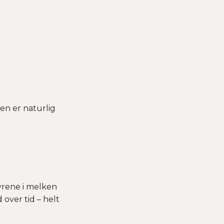
en er naturlig
yrene i melken
over tid – helt