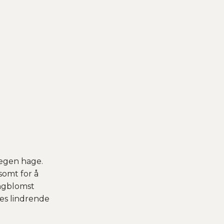
 egen hage.
somt for å
ngblomst
ves lindrende