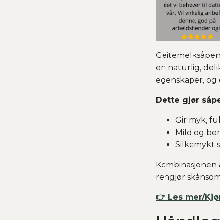
Geitemelksåpen 
en naturlig, de
egenskaper, og 
Dette gjør såpe
Gir myk, fu
Mild og ber
Silkemykt 
Kombinasjonen av
rengjør skånsom
👉 Les mer/Kj