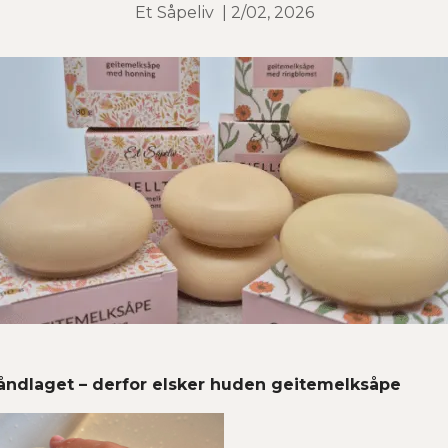
Et Såpeliv
|
2/02, 2026
åndlaget – derfor elsker huden geitemelksåpe