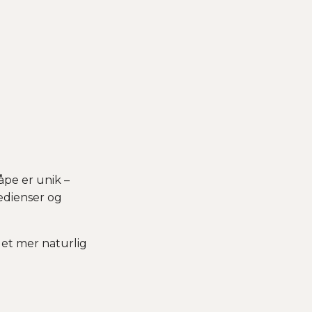
åpe er unik –
redienser og
 et mer naturlig