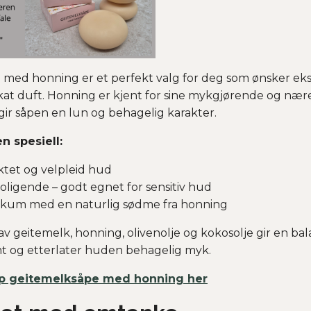
med honning er et perfekt valg for deg som ønsker ek
likat duft. Honning er kjent for sine mykgjørende og næ
gir såpen en lun og behagelig karakter.
n spesiell:
ktet og velpleid hud
oligende – godt egnet for sensitiv hud
skum med en naturlig sødme fra honning
 geitemelk, honning, olivenolje og kokosolje gir en ba
t og etterlater huden behagelig myk.
øp geitemelksåpe med honning her