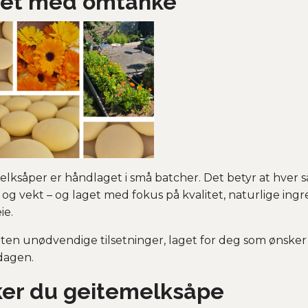
et med omtanke
elksåper er håndlaget i små batcher. Det betyr at hver s
og vekt – og laget med fokus på kvalitet, naturlige ing
ie.
ten unødvendige tilsetninger, laget for deg som ønsker
rdagen.
ker du geitemelksåpe