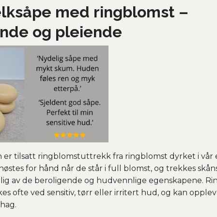
lksåpe med ringblomst –
ende og pleiende
er tilsatt ringblomstuttrekk fra ringblomst dyrket i vår
stes for hånd når de står i full blomst, og trekkes skån
lig av de beroligende og hudvennlige egenskapene. Ri
s ofte ved sensitiv, tørr eller irritert hud, og kan opple
hag.