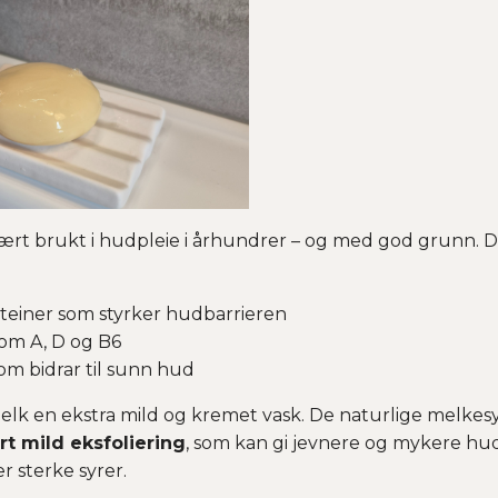
ært brukt i hudpleie i århundrer – og med god grunn. D
oteiner som styrker hudbarrieren
som A, D og B6
om bidrar til sunn hud
melk en ekstra mild og kremet vask. De naturlige melkes
t mild eksfoliering
, som kan gi jevnere og mykere hud 
r sterke syrer.