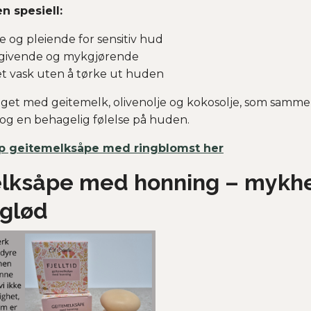
n spesiell:
 og pleiende for sensitiv hud
givende og mykgjørende
et vask uten å tørke ut huden
et med geitemelk, olivenolje og kokosolje, som sammen 
og en behagelig følelse på huden.
øp geitemelksåpe med ringblomst her
lksåpe med honning – mykhe
 glød